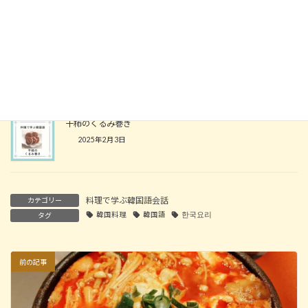
2025年2月26日
ホットック(BTSレシピ)
2025年2月17日
干柿のくるみ巻き
2025年2月3日
料理で学ぶ韓国語会話
カテゴリー
韓国料理
韓国語
한국요리
タグ
前の記事