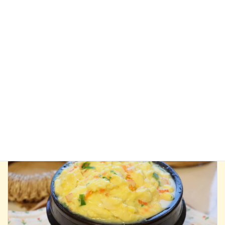
コ
ナ
NADA韓国料理教室
ン
ビ
テ
ゲ
体験レッスンのご予約は
今すぐこちらから
ン
ー
ツ
シ
へ
ョ
料理しながら韓国語
ス
ン
キ
に
ッ
移
プ
動
フロントページ
料理しながら韓国語
料理で学ぶ韓国語会話