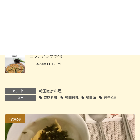
2024年7月18日
プルコギとプルコギピザ
2023年12月21日
ニラチヂミ(부추전)
2025年11月25日
韓国家庭料理
カテゴリー
家庭料理
韓国料理
韓国語
한국요리
タグ
前の記事